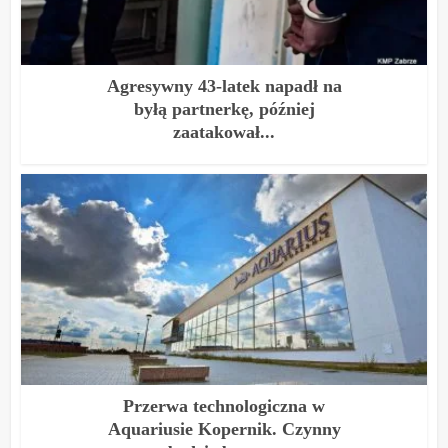
Agresywny 43-latek napadł na
byłą partnerkę, później
zaatakował...
Przerwa technologiczna w
Aquariusie Kopernik. Czynny