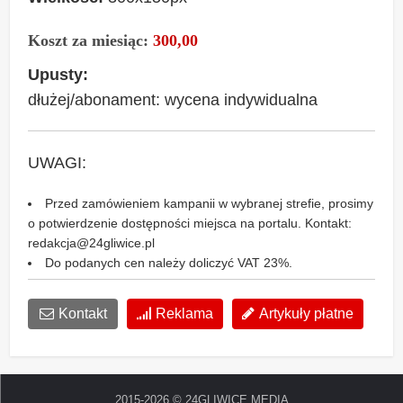
Koszt za
miesiąc
:
300,00
Upusty:
dłużej/abonament: wycena indywidualna
UWAGI:
Przed zamówieniem kampanii w wybranej strefie, prosimy
o potwierdzenie dostępności miejsca na portalu. Kontakt:
redakcja@24gliwice.pl
Do podanych cen należy doliczyć VAT 23%.
Kontakt
Reklama
Artykuły płatne
2015-2026 © 24GLIWICE MEDIA