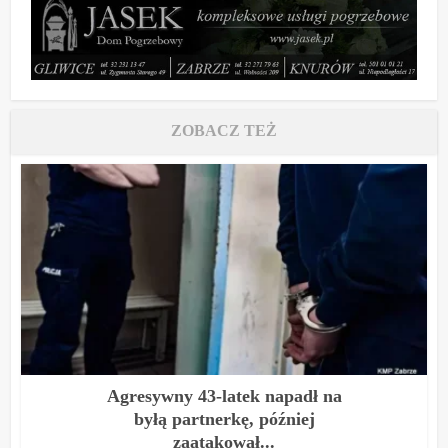
ZOBACZ TEŻ
Agresywny 43-latek napadł na
byłą partnerkę, później
zaatakował...