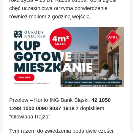
roku życia – 15 zł). Każda osoba, która zgłosi
chęć uczestnictwa otrzyma potwierdzenie
również mailem z godziną wejścia.
Przelew – Konto ING Bank Śląski:
42 1050
1298 1000 0090 8037 1918
z dopiskiem
“Ołowiana Rajza”.
Tym razem do zwiedzenia będą dwie części: