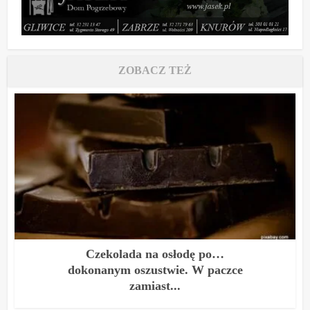
ZOBACZ TEŻ
Czekolada na osłodę po…
dokonanym oszustwie. W paczce
zamiast...