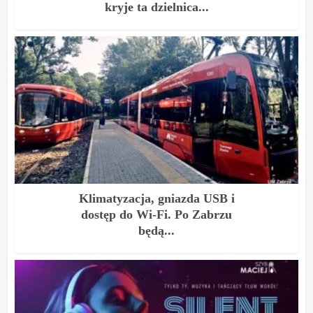
kryje ta dzielnica...
Klimatyzacja, gniazda USB i
dostęp do Wi-Fi. Po Zabrzu
będą...