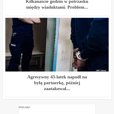
Kilkanaście godzin w potrzasku
między wiaduktami. Problem...
Agresywny 43-latek napadł na
byłą partnerkę, później
zaatakował...
REKLAMA