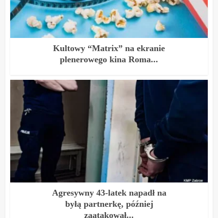
Kultowy “Matrix” na ekranie
plenerowego kina Roma...
Agresywny 43-latek napadł na
byłą partnerkę, później
zaatakował...