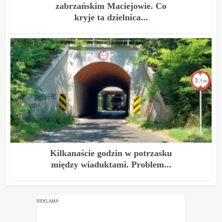
zabrzańskim Maciejowie. Co
kryje ta dzielnica...
Kilkanaście godzin w potrzasku
między wiaduktami. Problem...
REKLAMA