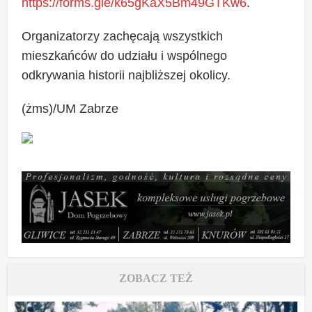
https://forms.gle/k65gKaX5Bm49GTKw6
.
Organizatorzy zachęcają wszystkich
mieszkańców do udziału i wspólnego
odkrywania historii najbliższej okolicy.
(żms)/UM Zabrze
ZOBACZ TEŻ