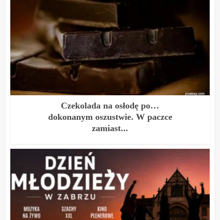
Czekolada na osłodę po…
dokonanym oszustwie. W paczce
zamiast...