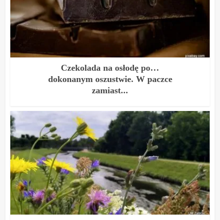
Czekolada na osłodę po…
dokonanym oszustwie. W paczce
zamiast...