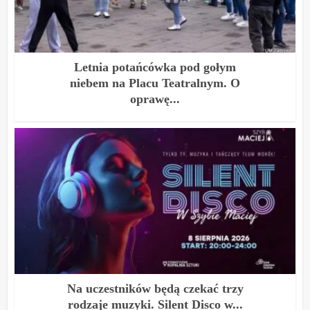
Letnia potańcówka pod gołym
niebem na Placu Teatralnym. O
oprawę...
Na uczestników będą czekać trzy
rodzaje muzyki. Silent Disco w...