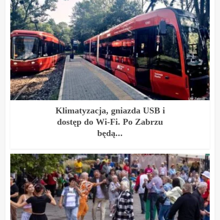
Klimatyzacja, gniazda USB i
dostęp do Wi-Fi. Po Zabrzu
będą...