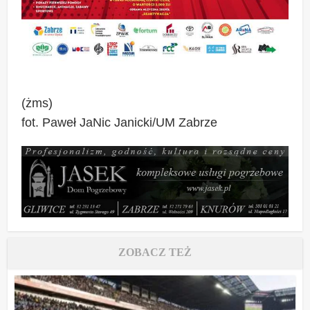
(żms)
fot. Paweł JaNic Janicki/UM Zabrze
ZOBACZ TEŻ