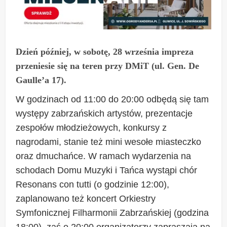
Dzień później, w sobotę, 28 września impreza
przeniesie się na teren przy DMiT (ul. Gen. De
Gaulle’a 17).
W godzinach od 11:00 do 20:00 odbędą się tam
występy zabrzańskich artystów, prezentacje
zespołów młodzieżowych, konkursy z
nagrodami, stanie też mini wesołe miasteczko
oraz dmuchańce. W ramach wydarzenia na
schodach Domu Muzyki i Tańca wystąpi chór
Resonans con tutti (o godzinie 12:00),
zaplanowano też koncert Orkiestry
Symfonicznej Filharmonii Zabrzańskiej (godzina
18:00), zaś o 20:00 organizatorzy zapraszają na