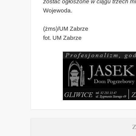
zostać ogłoszone w ciągu trzech m
Wojewoda.
(żms)/UM Zabrze
fot. UM Zabrze