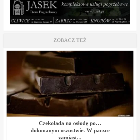
ZOBACZ TEŻ
Czekolada na osłodę po…
dokonanym oszustwie. W paczce
zamiast...