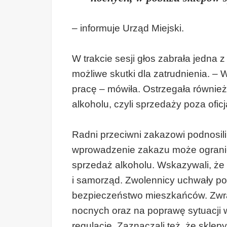
– informuje Urząd Miejski.
W trakcie sesji głos zabrała jedna
możliwe skutki dla zatrudnienia. –
pracę – mówiła. Ostrzegała również
alkoholu, czyli sprzedaży poza ofi
Radni przeciwni zakazowi podnosil
wprowadzenie zakazu może ogranic
sprzedaż alkoholu. Wskazywali, że
i samorząd. Zwolennicy uchwały pod
bezpieczeństwo mieszkańców. Zwra
nocnych oraz na poprawę sytuacji 
regulacje. Zaznaczali też, że skle