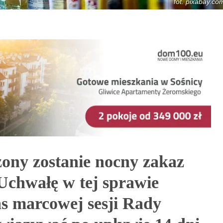
fot. pixabay.co
ny zostanie nocny zakaz
Uchwałę w tej sprawie
as marcowej sesji Rady