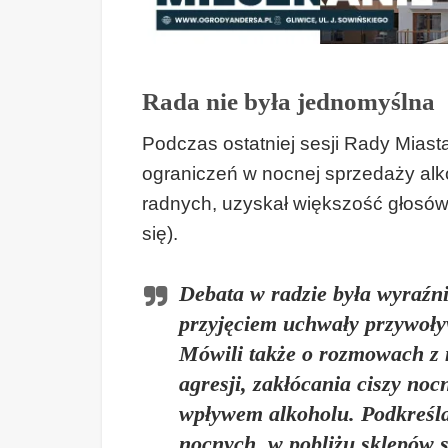
Rada nie była jednomyślna
Podczas ostatniej sesji Rady Mias
ograniczeń w nocnej sprzedaży alk
radnych, uzyskał większość głosów 
się).
Debata w radzie była wyraźni
przyjęciem uchwały przywoływ
Mówili także o rozmowach z
agresji, zakłócania ciszy no
wpływem alkoholu. Podkreślal
nocnych, w pobliżu sklepów 