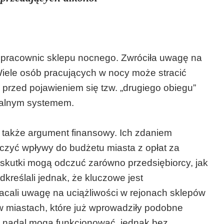
 z pracownic sklepu nocnego. Zwróciła uwagę na
 Wiele osób pracujących w nocy może stracić
 przed pojawieniem się tzw. „drugiego obiegu”
cjalnym systemem.
i także argument finansowy. Ich zdaniem
zyć wpływy do budżetu miasta z opłat za
 skutki mogą odczuć zarówno przedsiębiorcy, jak
kreślali jednak, że kluczowe jest
cali uwagę na uciążliwości w rejonach sklepów
w miastach, które już wprowadziły podobne
py nadal mogą funkcjonować, jednak bez