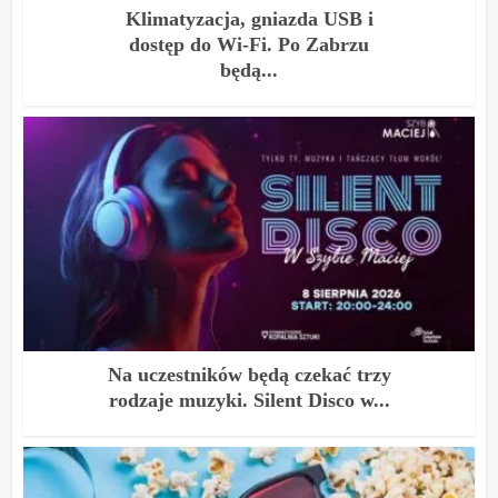
Klimatyzacja, gniazda USB i
dostęp do Wi-Fi. Po Zabrzu
będą...
Na uczestników będą czekać trzy
rodzaje muzyki. Silent Disco w...