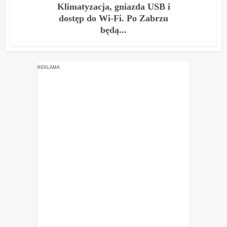
Klimatyzacja, gniazda USB i
dostęp do Wi-Fi. Po Zabrzu
będą...
REKLAMA