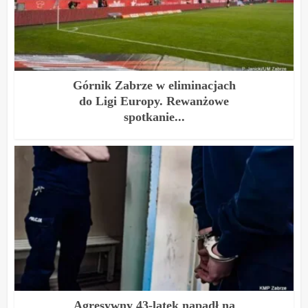
Górnik Zabrze w eliminacjach
do Ligi Europy. Rewanżowe
spotkanie...
Agresywny 43-latek napadł na