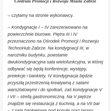
Centrum Promocji i Rozwoju Miasta Zabrze
– czytamy na stronie wykonawcy.
–
Kondygnacje I – IV zarezerwowano na
powierzchnie biurowe. Piętra III i IV
przeznaczono na Ośrodek Promocji i Rozwoju
TechnoHub Zabrze. Na kondygnacji III, w
narożniku budynku, powstanie
dwukondygnacyjna sala wielofunkcyjna, w której
odbywać się będą konferencje, występy,
prelekcje i bankiety. IV kondygnacja będzie
przyszłą przestrzenią kreatywną z salami
warsztatowymi i do spotkań, zaś kondygnacje V
i VII – strefą gastronomiczną. Na V piętrze
znajdzie się restauracja z kuchnią, a na VII bar
– z salą bankietową pod kopułą oraz tarasy.