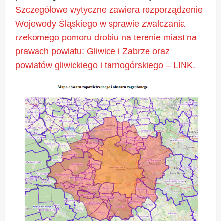
Szczegółowe wytyczne zawiera rozporządzenie
Wojewody Śląskiego w sprawie zwalczania
rzekomego pomoru drobiu na terenie miast na
prawach powiatu: Gliwice i Zabrze oraz
powiatów gliwickiego i tarnogórskiego – LINK.