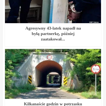
Agresywny 43-latek napadł na
byłą partnerkę, później
zaatakował...
Kilkanaście godzin w potrzasku