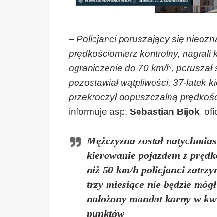
–
Policjanci poruszający się nie
prędkościomierz kontrolny, nagrali 
ograniczenie do 70 km/h, poruszał 
pozostawiał wątpliwości, 37-latek
przekroczył dopuszczalną prędkoś
informuje asp.
Sebastian Bijok
, of
Mężczyzna został natychmias
kierowanie pojazdem z prędk
niż 50 km/h policjanci zatrzy
trzy miesiące nie będzie móg
nałożony mandat karny w kwoc
punktów