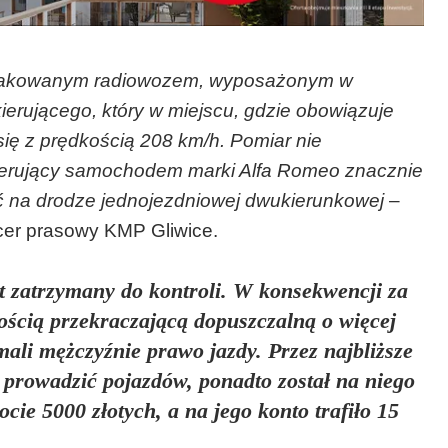
oznakowanym radiowozem, wyposażonym w
kierującego, który w miejscu, gdzie obowiązuje
się z prędkością 208 km/h. Pomiar nie
 kierujący samochodem marki Alfa Romeo znacznie
ć na drodze jednojezdniowej dwukierunkowej
–
icer prasowy KMP Gliwice.
t zatrzymany do kontroli. W konsekwencji za
ością przekraczającą dopuszczalną o więcej
mali mężczyźnie prawo jazdy. Przez najbliższe
ł prowadzić pojazdów, ponadto został na niego
ie 5000 złotych, a na jego konto trafiło 15