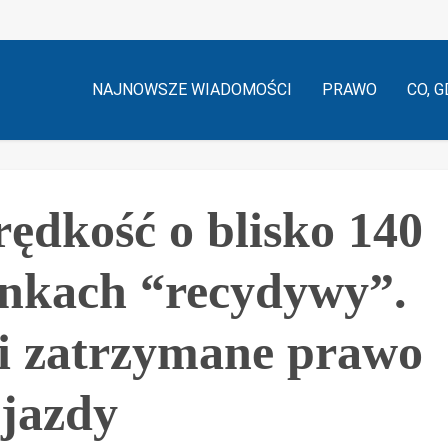
NAJNOWSZE WIADOMOŚCI
PRAWO
CO, G
rędkość o blisko 140
nkach “recydywy”.
i zatrzymane prawo
jazdy