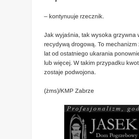
– kontynuuje rzecznik.
Jak wyjaśnia, tak wysoka grzywna w
recydywą drogową. To mechanizm zao
lat od ostatniego ukarania ponown
lub więcej. W takim przypadku kw
zostaje podwojona.
(żms)/KMP Zabrze