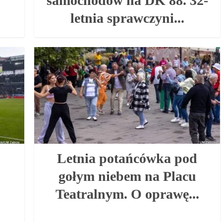
samochodów na DK 88. 32-
letnia sprawczyni...
Letnia potańcówka pod
gołym niebem na Placu
Teatralnym. O oprawę...