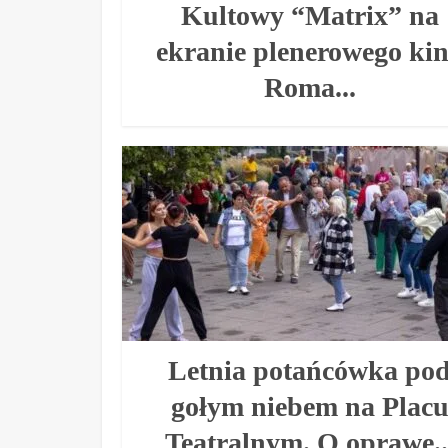
Kultowy “Matrix” na
ekranie plenerowego ki
Roma...
Letnia potańcówka po
gołym niebem na Plac
Teatralnym. O oprawę..