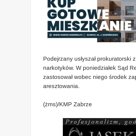
Podejrzany usłyszał prokuratorski z
narkotyków. W poniedziałek Sąd R
zastosował wobec niego środek z
aresztowania.
(żms)/KMP Zabrze