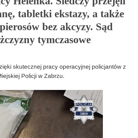
cy Helenka. Śledczy przejęli
ę, tabletki ekstazy, a także
pierosów bez akcyzy. Sąd
ężczyzny tymczasowe
ięki skutecznej pracy operacyjnej policjantów z
jskiej Policji w Zabrzu.