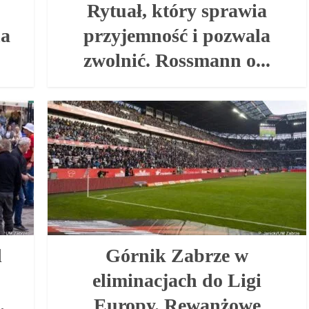
Rytuał, który sprawia
na
przyjemność i pozwala
zwolnić. Rossmann o...
d
Górnik Zabrze w
u
eliminacjach do Ligi
.
Europy. Rewanżowe