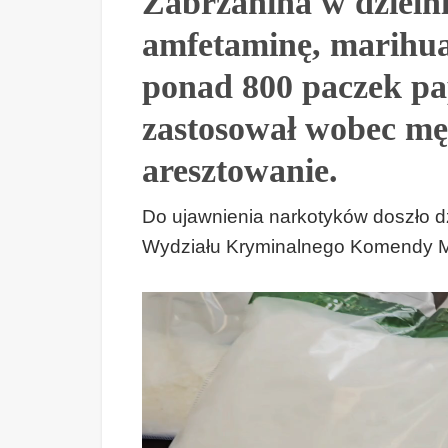
Zabrzanina w dzielni
amfetaminę, marihuan
ponad 800 paczek pa
zastosował wobec m
aresztowanie.
Do ujawnienia narkotyków doszło dz
Wydziału Kryminalnego Komendy Mie