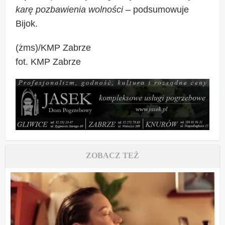
karę pozbawienia wolności
– podsumowuje
Bijok.
(żms)/KMP Zabrze
fot. KMP Zabrze
ZOBACZ TEŻ