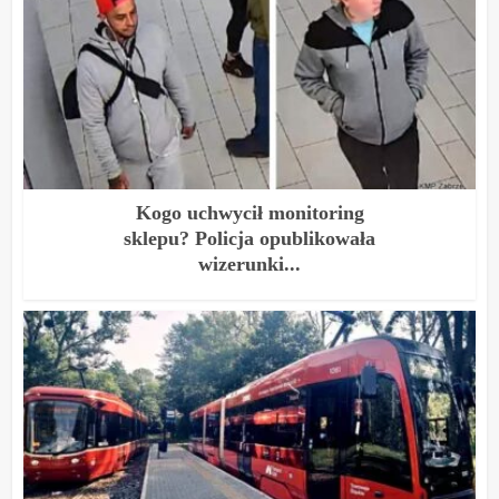
Kogo uchwycił monitoring
sklepu? Policja opublikowała
wizerunki...