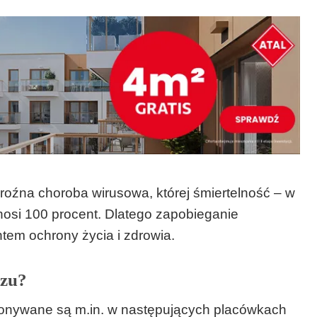
groźna choroba wirusowa, której śmiertelność – w
nosi 100 procent. Dlatego zapobieganie
em ochrony życia i zdrowia.
rzu?
konywane są m.in. w następujących placówkach