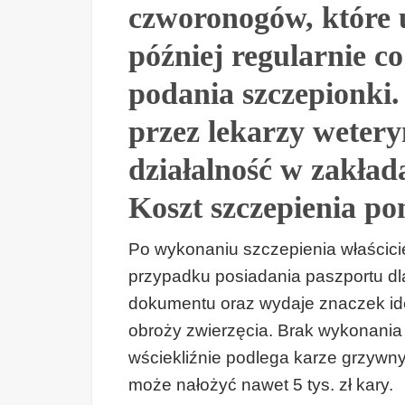
czworonogów, które u
później regularnie co
podania szczepionki
przez lekarzy weter
działalność w zakład
Koszt szczepienia po
Po wykonaniu szczepienia właścici
przypadku posiadania paszportu dla
dokumentu oraz wydaje znaczek ide
obroży zwierzęcia. Brak wykonani
wściekliźnie podlega karze grzywny 
może nałożyć nawet 5 tys. zł kary.