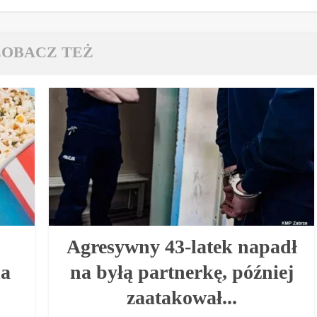
ZOBACZ TEŻ
Agresywny 43-latek napadł
na
na byłą partnerkę, później
zaatakował...