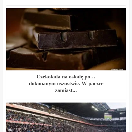
Czekolada na osłodę po…
dokonanym oszustwie. W paczce
zamiast...