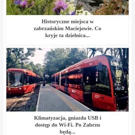
Historyczne miejsca w
zabrzańskim Maciejowie. Co
kryje ta dzielnica...
Klimatyzacja, gniazda USB i
dostęp do Wi-Fi. Po Zabrzu
będą...