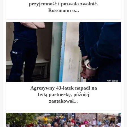
przyjemność i pozwala zwolnić.
Rossmann o...
Agresywny 43-latek napadł na
byłą partnerkę, później
zaatakował...