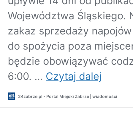
upływie 14 dni od publik
Województwa Śląskiego. 
zakaz sprzedaży napojów
do spożycia poza miejsce
będzie obowiązywać codz
“Debata
6:00. …
Czytaj dalej
w
radzie
była
24zabrze.pl - Portal Miejski Zabrze | wiadomości
wyraźnie
podzielona”.
Nocny
zakaz
sprzedaży
alkoholu