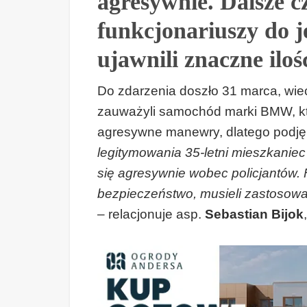
agresywnie. Dalsze c
funkcjonariuszy do j
ujawnili znaczne ilo
Do zdarzenia doszło 31 marca, wiec
zauważyli samochód marki BMW, kt
agresywne manewry, dlatego podjęli
legitymowania 35-letni mieszkanie
się agresywnie wobec policjantów.
bezpieczeństwo, musieli zastosow
– relacjonuje asp.
Sebastian Bijok