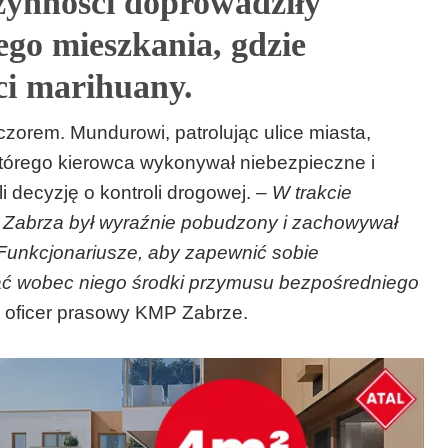
zynności doprowadziły
ego mieszkania, gdzie
ści marihuany.
zorem. Mundurowi, patrolując ulice miasta,
órego kierowca wykonywał niebezpieczne i
 decyzję o kontroli drogowej. –
W trakcie
c Zabrza był wyraźnie pobudzony i zachowywał
 Funkcjonariusze, aby zapewnić sobie
ać wobec niego środki przymusu bezpośredniego
, oficer prasowy KMP Zabrze.