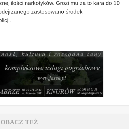
nej ilości narkotyków. Grozi mu za to kara do 10
podejrzanego zastosowano środek
icji.
ZOBACZ TEŻ